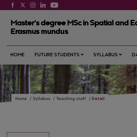
Master's degree MSc in Spatial and Ec
Erasmus mundus
HOME
FUTURE STUDENTS
SYLLABUS
D
Home
Syllabus
Teaching staff
Detall