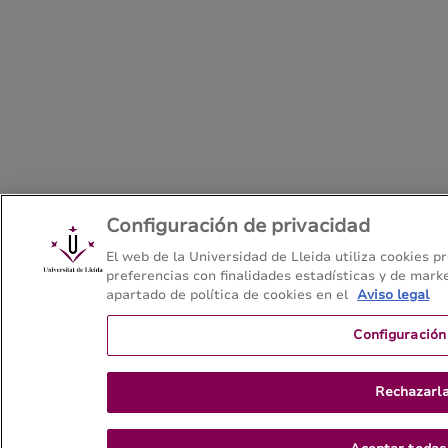
Configuración de privacidad
El web de la Universidad de Lleida utiliza cookies p
preferencias con finalidades estadísticas y de mark
apartado de política de cookies en el
Aviso legal
Configuración
Rechazarla